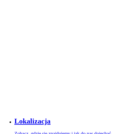
Lokalizacja
Zobacz, gdzie się znajdujemy i jak do nas dojechać.